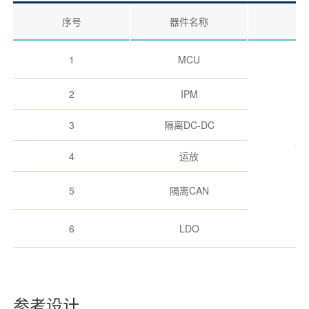
序号
器件名称
1
MCU
2
IPM
3
隔离DC-DC
完
4
运放
5
隔离CAN
6
LDO
参考设计