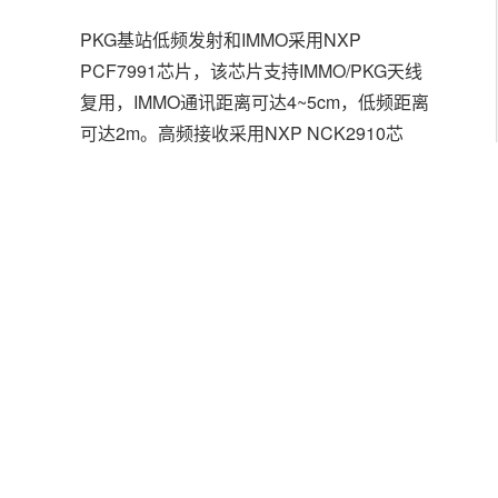
PKG基站低频发射和IMMO采用NXP
PCF7991芯片，该芯片支持IMMO/PKG天线
复用，IMMO通讯距离可达4~5cm，低频距离
可达2m。高频接收采用NXP NCK2910芯
片，该芯片支持多频点自主分时Polling。主
控MCU可以根据方案需求采用NXP
S9S08DZ、S9S12、SKEA、S32K等系列芯
片。
PKG遥控器
智能钥匙采用NXP NCF29A1系列芯片，该
芯片集成了3D低频驱动、高频发射器、硬件
加密算法单元，内置MRKIII-e 16bits安全内
核，兼容Transponder功能。外部电路结构简